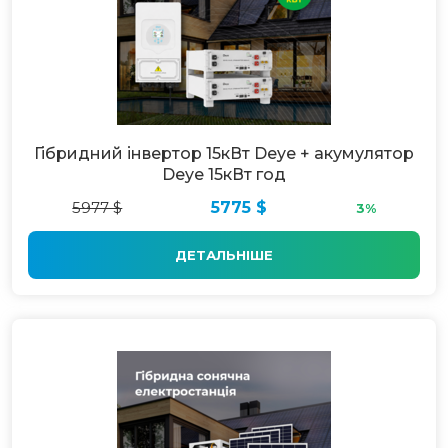
Гібридний інвертор 15кВт Deye + акумулятор
Deye 15кВт год
5977 $
5775 $
3%
ДЕТАЛЬНІШЕ