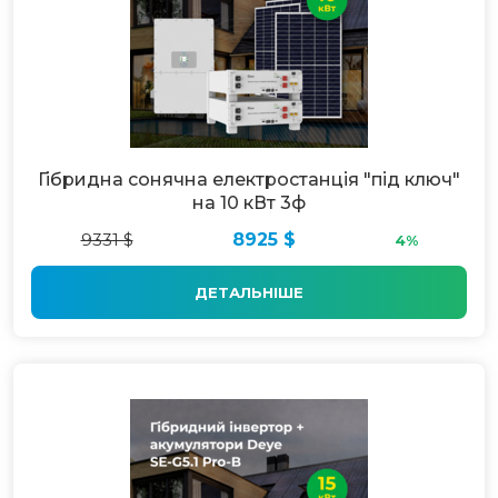
Гібридна сонячна електростанція "під ключ"
на 10 кВт 3ф
9331 $
8925 $
4%
ДЕТАЛЬНІШЕ