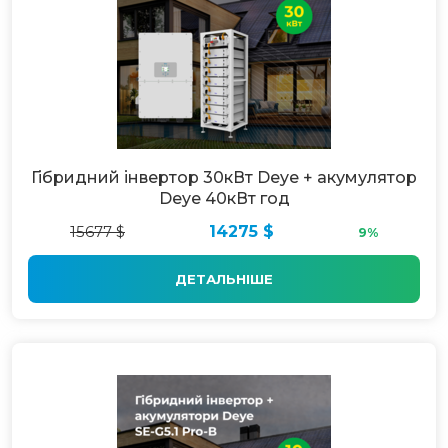
Гібридний інвертор 30кВт Deye + акумулятор
Deye 40кВт год
15677 $
14275 $
9%
ДЕТАЛЬНІШЕ