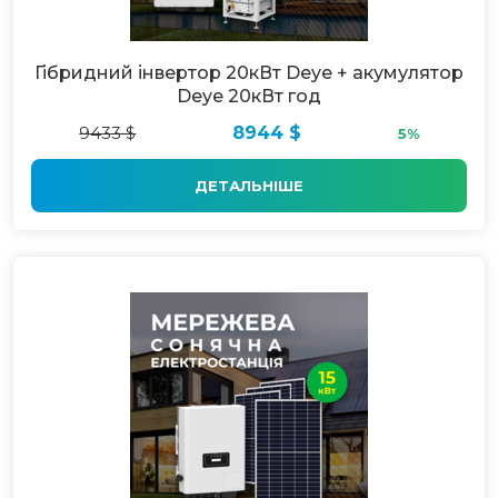
Гібридний інвертор 20кВт Deye + акумулятор
Deye 20кВт год
9433 $
8944 $
5%
ДЕТАЛЬНІШЕ