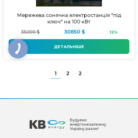
Мережева сонячна електростанція "під
ключ" на 100 кВт
35000 $
30850 $
12%
ДЕТАЛЬНІШЕ
1
2
2
Будуємо
енергонезалежну
Україну разом!