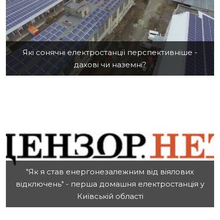
Які сонячні електростанції перспективніше -
дахові чи наземні?
"Як я став енергонезалежним від віялових
відключень" - перша домашня електростанція у
Київській області