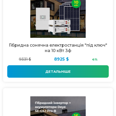
Гібридна сонячна електростанція "під ключ"
на 10 кВт 3ф
9331 $
8925 $
4%
ДЕТАЛЬНІШЕ