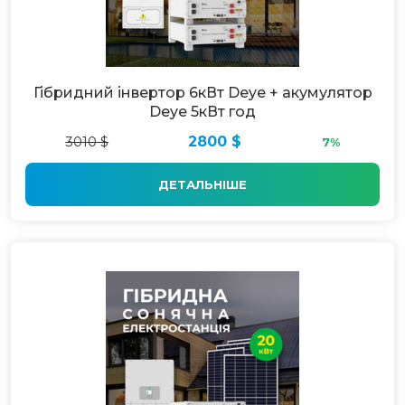
Гібридний інвертор 6кВт Deye + акумулятор
Deye 5кВт год
3010 $
2800 $
7%
ДЕТАЛЬНІШЕ