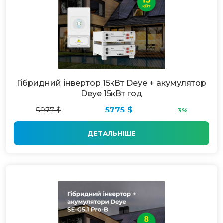
Гібридний інвертор 15кВт Deye + акумулятор
Deye 15кВт год
5977 $
5775 $
3%
ДЕТАЛЬНІШЕ