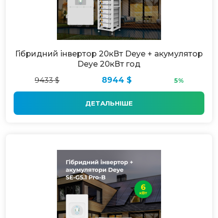
Гібридний інвертор 20кВт Deye + акумулятор
Deye 20кВт год
9433 $
8944 $
5%
ДЕТАЛЬНІШЕ