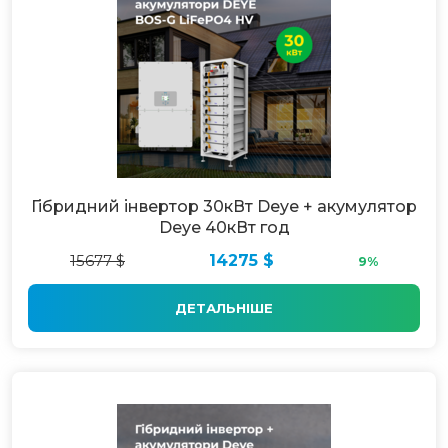
Гібридний інвертор 30кВт Deye + акумулятор
Deye 40кВт год
15677 $
14275 $
9%
ДЕТАЛЬНІШЕ