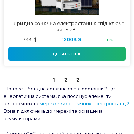
Гібридна сонячна електростанція "під ключ"
на 15 кВт
13431 $
12008 $
11%
ДЕТАЛЬНІШЕ
1
2
2
Що таке гібридна сонячна електростанція? Це
енергетична система, яка поєднує елементи
автономних та
мережевих сонячних електростанцій
.
Вона підключена до мережі та оснащена
акумуляторами.
Гібридна СЕС – ідеальний варіант для українських