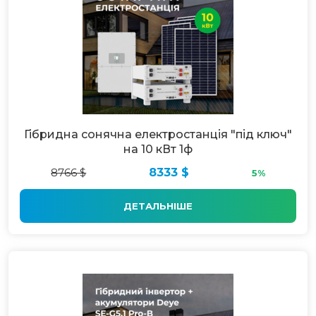
Гібридна сонячна електростанція "під ключ"
на 10 кВт 1ф
8766 $
8333 $
5%
ДЕТАЛЬНІШЕ