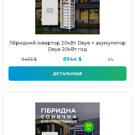
Гібридний інвертор 20кВт Deye + акумулятор
Deye 20кВт год
9433 $
8944 $
5%
ДЕТАЛЬНІШЕ