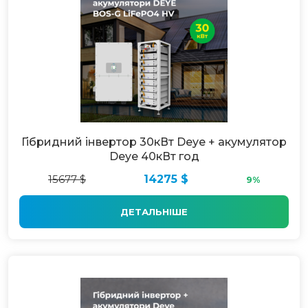
Гібридний інвертор 30кВт Deye + акумулятор
Deye 40кВт год
15677 $
14275 $
9%
ДЕТАЛЬНІШЕ