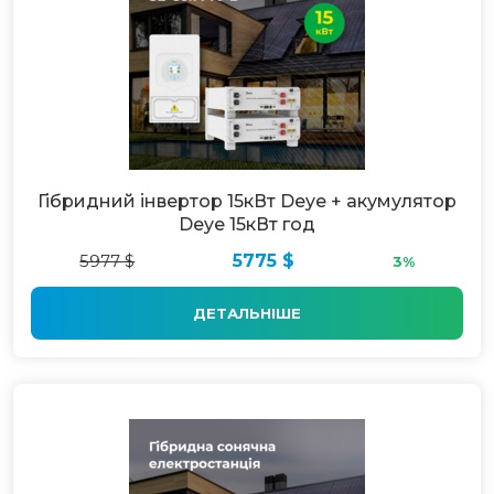
Гібридний інвертор 15кВт Deye + акумулятор
Deye 15кВт год
5977 $
5775 $
3%
ДЕТАЛЬНІШЕ