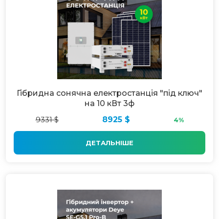
Гібридна сонячна електростанція "під ключ"
на 10 кВт 3ф
9331 $
8925 $
4%
ДЕТАЛЬНІШЕ