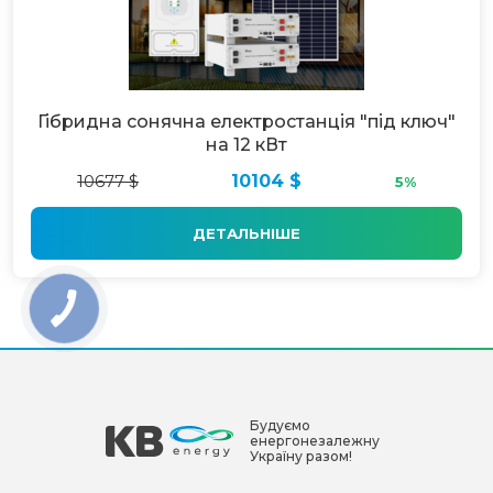
Гібридна сонячна електростанція "під ключ"
на 12 кВт
10677 $
10104 $
5%
ДЕТАЛЬНІШЕ
Будуємо
енергонезалежну
Україну разом!