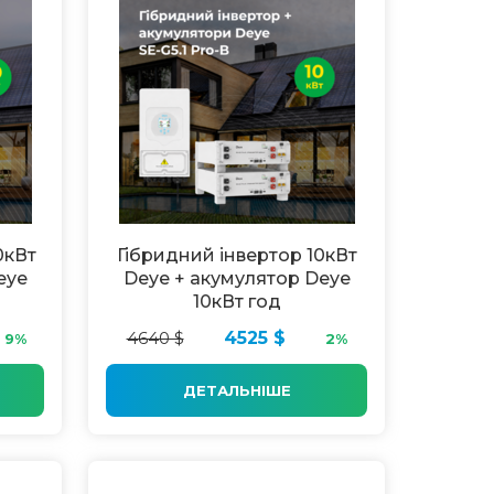
0кВт
Гібридний інвертор 10кВт
eye
Deye + акумулятор Deye
10кВт год
4640 $
4525 $
9%
2%
ДЕТАЛЬНІШЕ