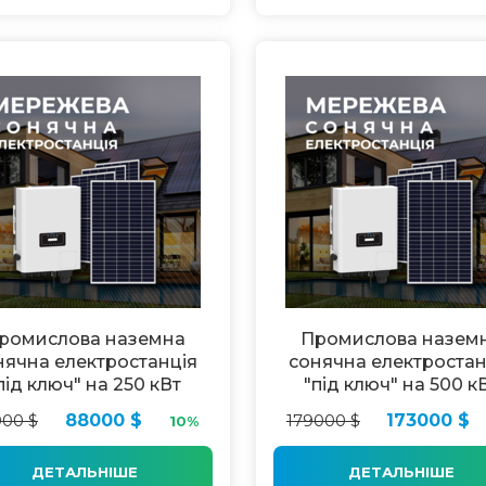
ромислова наземна
Промислова назем
нячна електростанція
сонячна електростан
під ключ" на 250 кВт
"під ключ" на 500 к
00 $
88000 $
179000 $
173000 $
10%
ДЕТАЛЬНІШЕ
ДЕТАЛЬНІШЕ