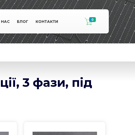
0
 НАС
БЛОГ
КОНТАКТИ
ї, 3 фази, під