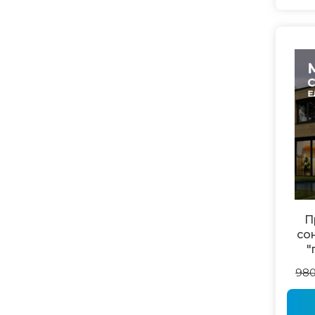
П
со
"
980