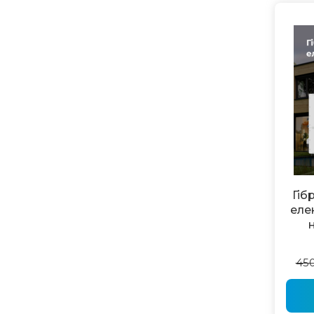
Гіб
еле
45