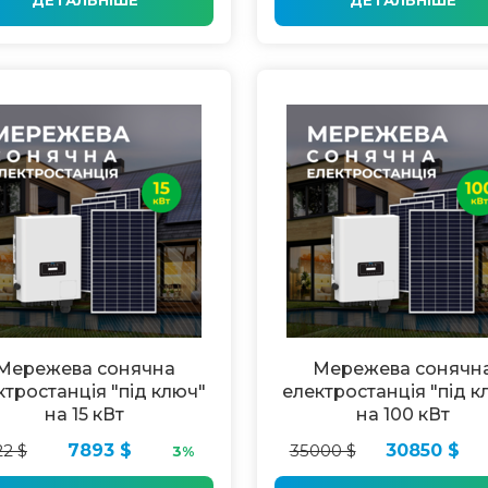
Мережева сонячна
Мережева сонячн
ктростанція "під ключ"
електростанція "під к
на 15 кВт
на 100 кВт
22 $
7893 $
35000 $
30850 $
3%