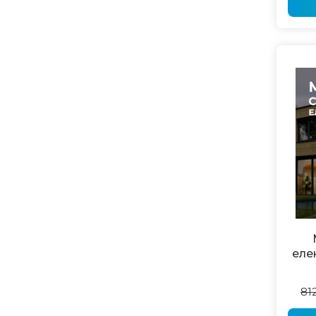
еле
81