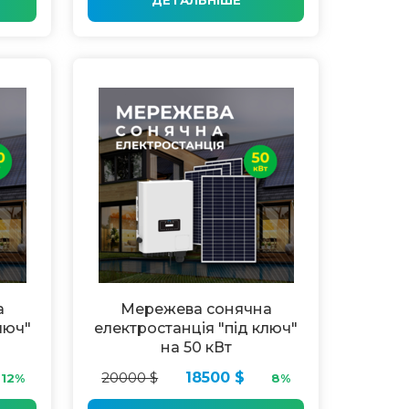
а
Мережева сонячна
люч"
електростанція "під ключ"
на 50 кВт
20000 $
18500 $
12%
8%