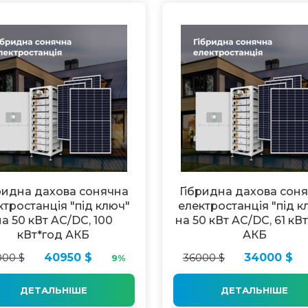
ридна дахова сонячна
Гібридна дахова сон
ктростанція "під ключ"
електростанція "під к
на 50 кВт AC/DC, 100
на 50 кВт AC/DC, 61 кВ
кВт*год АКБ
АКБ
000 $
40950 $
36000 $
34000 $
9%
ДЕТАЛЬНІШЕ
ДЕТАЛЬНІШЕ