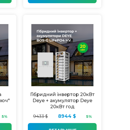
а
Гібридний інвертор 20кВт
люч"
Deye + акумулятор Deye
20кВт год
9433 $
8944 $
5%
5%
ДЕТАЛЬНІШЕ