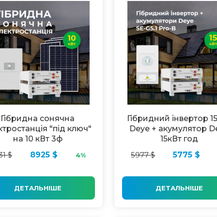
Гібридна сонячна
Гібридний інвертор 1
ктростанція "під ключ"
Deye + акумулятор D
на 10 кВт 3ф
15кВт год
31 $
8925 $
5977 $
5775 $
4%
ДЕТАЛЬНІШЕ
ДЕТАЛЬНІШЕ