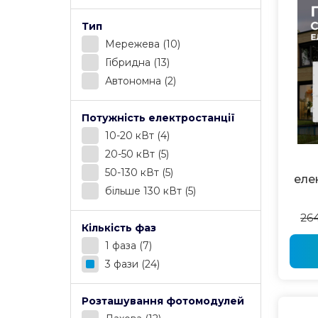
Тип
Мережева
(10)
Гібридна
(13)
Автономна
(2)
Потужність електростанції
10-20 кВт
(4)
20-50 кВт
(5)
50-130 кВт
(5)
еле
більше 130 кВт
(5)
26
Кількість фаз
1 фаза
(7)
3 фази
(24)
Розташування фотомодулей