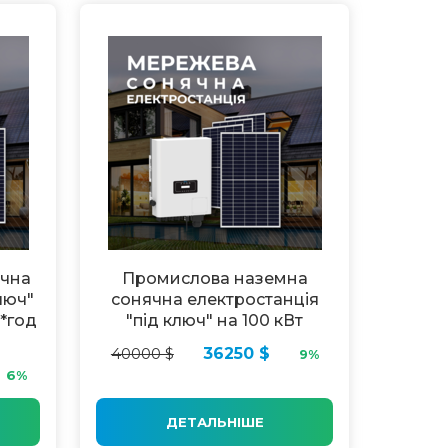
ячна
Промислова наземна
люч"
сонячна електростанція
т*год
"під ключ" на 100 кВт
40000 $
36250 $
9%
6%
ДЕТАЛЬНІШЕ