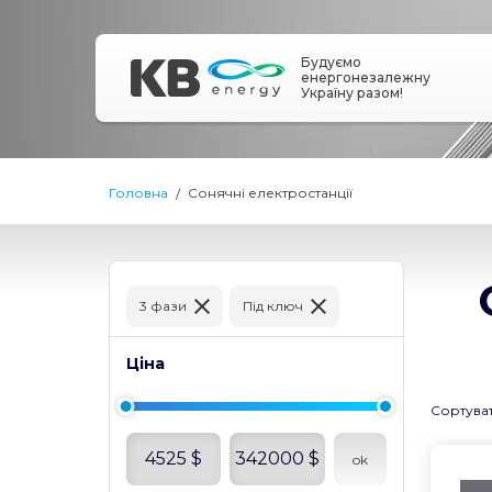
Будуємо
енергонезалежну
Україну разом!
Головна
Сонячні електростанції
3 фази
Під ключ
Ціна
Сортува
4525
$
342000
$
ok