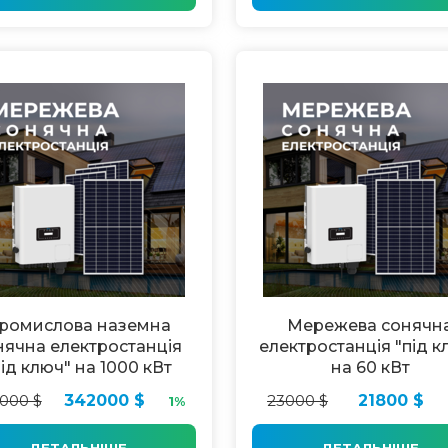
ромислова наземна
Мережева сонячн
нячна електростанція
електростанція "під к
під ключ" на 1000 кВт
на 60 кВт
000 $
342000 $
23000 $
21800 $
1%
ДЕТАЛЬНІШЕ
ДЕТАЛЬНІШЕ