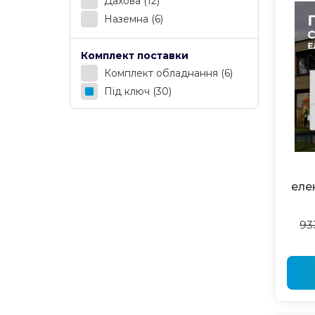
Дахова
(12)
Наземна
(6)
Комплект поставки
Комплект обладнання
(6)
Під ключ
(30)
еле
93