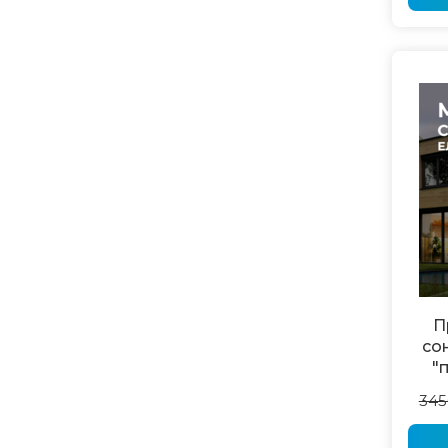
П
со
"
345