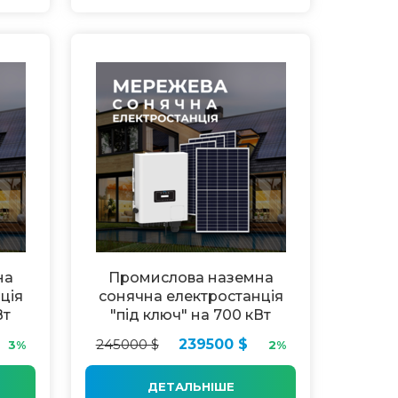
на
Промислова наземна
ція
сонячна електростанція
Вт
"під ключ" на 700 кВт
245000 $
239500 $
3%
2%
ДЕТАЛЬНІШЕ