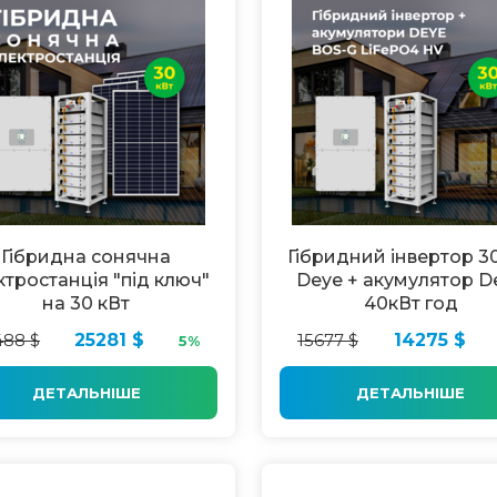
Гібридна сонячна
Гібридний інвертор 3
ктростанція "під ключ"
Deye + акумулятор D
на 30 кВт
40кВт год
488 $
25281 $
15677 $
14275 $
5%
ДЕТАЛЬНІШЕ
ДЕТАЛЬНІШЕ