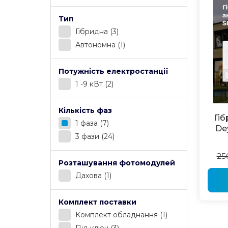
Тип
Гібридна
(3)
Автономна
(1)
Потужність електростанції
1 -9 кВт
(2)
Кількість фаз
Гі
1 фаза
(7)
De
3 фази
(24)
25
Розташування фотомодулей
Дахова
(1)
Комплект поставки
Комплект обладнання
(1)