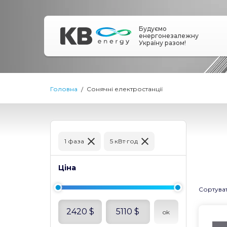
Будуємо
енергонезалежну
Україну разом!
Головна
Сонячні електростанції
1 фаза
5 кВт·год
Ціна
Сортува
2420
$
5110
$
ok