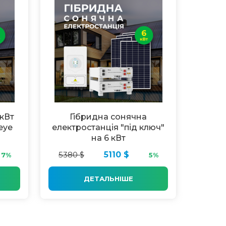
6кВт
Гібридна сонячна
eye
електростанція "під ключ"
на 6 кВт
5380 $
5110 $
7%
5%
ДЕТАЛЬНІШЕ