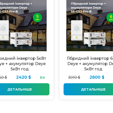
бридний інвертор 5кВт
Гібридний інвертор 
ye + акумулятор Deye
Deye + акумулятор D
5кВт год
5кВт год
60 $
2420 $
3010 $
2800 $
5%
ДЕТАЛЬНІШЕ
ДЕТАЛЬНІШЕ