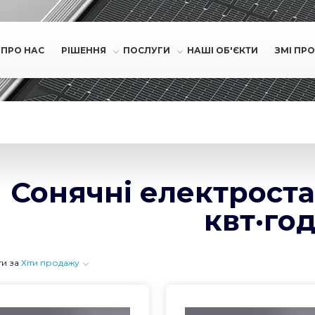
ПРО НАС
РІШЕННЯ
ПОСЛУГИ
НАШІ ОБ'ЄКТИ
ЗМІ ПРО
Сонячні електростанц
квт·го
ти за
Хіти продажу