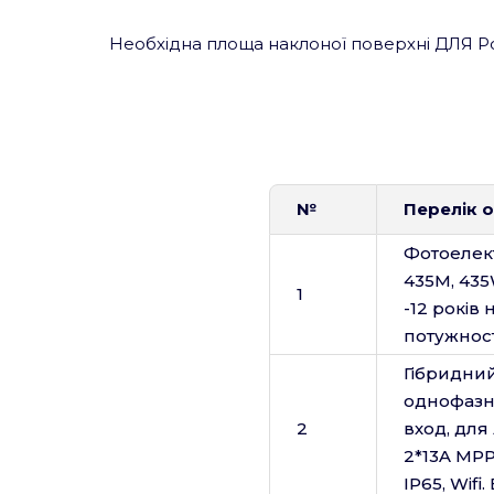
Необхідна площа наклоної поверхні ДЛЯ Р
№
Перелік 
Фотоелек
435M, 435
1
-12 років 
потужност
Гібридний
однофазн
2
вход, для
2*13A MPP
IP65, Wifi