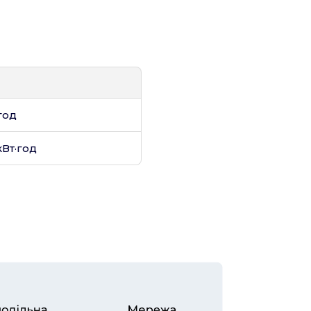
год
кВт·год