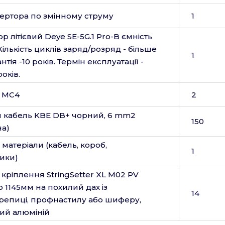
вертора по змінному струму
1
р літієвий Deye SE-5G.1 Pro-B ємність
 Кількість циклів заряд/розряд - більше
1
нтія -10 років. Термін експлуатації -
оків.
ч МС4
2
 кабель KBE DB+ чорний, 6 mm2
150
на)
 матеріали (кабель, короб,
1
ики)
кріплення StringSetter XL M02 PV
 1145мм на похилий дах із
14
репиці, профнастилу або шиферу,
ий алюміній