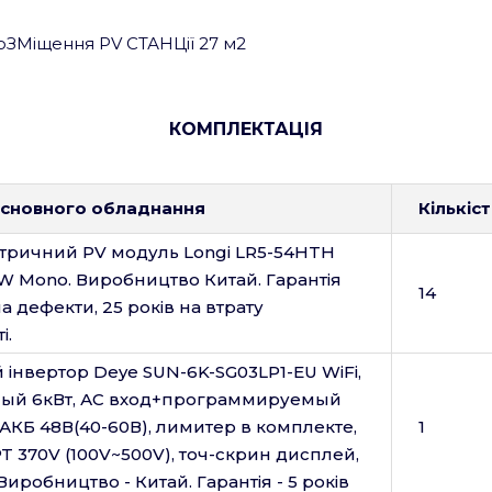
оЗМіщення PV СТАНЦії 27 м
2
КОМПЛЕКТАЦІЯ
основного обладнання
Кількіст
тричний PV модуль Longi LR5-54HTH
W Mono. Виробництво Китай. Гарантія
14
на дефекти, 25 років на втрату
і.
 інвертор Deye SUN-6K-SG03LP1-EU WiFi,
ый 6кВт, АС вход+программируемый
 АКБ 48В(40-60В), лимитер в комплекте,
1
T 370V (100V~500V), точ-скрин дисплей,
. Виробництво - Китай. Гарантія - 5 років