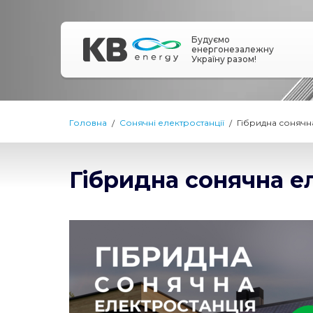
Будуємо
енергонезалежну
Україну разом!
Головна
Сонячні електростанції
Гібридна сонячна
Гібридна сонячна ел