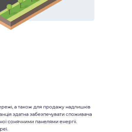
режі, а також для продажу надлишків
танція здатна забезпечувати споживача
ої сонячними панелями енергії.
реї.