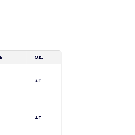
ь
Од.
шт
шт