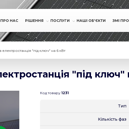
ПРО НАС
РІШЕННЯ
ПОСЛУГИ
НАШІ ОБ'ЄКТИ
ЗМІ ПРО
 електростанція "під ключ" на 6 кВт
ектростанція "під ключ" 
Код товару
1231
Тип
Кількість фаз