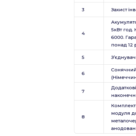
3
Захист ін
Акумулято
5кВт год.
4
6000. Гара
понад 12 р
5
З’єднува
Сонячний
6
(Німеччи
Додаткові
7
наконечн
Комплект 
модуля до
8
металоче
анодован