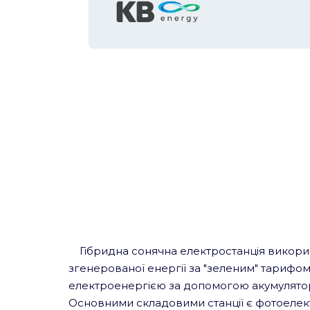
Гібридна сонячна електростанція викорис
згенерованої енергії за "зеленим" тарифо
електроенергією за допомогою акумулятор
Основними складовими станції є фотоелектр