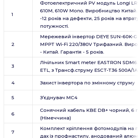
Фотоелектричний PV модуль Longi L
610M, 610W Mono. Виробництво Китай.
1
-12 років на дефекти, 25 років на втрат
потужності.
Мережевий інвертор DEYE SUN-60K-G
2
MPPT Wi-Fi 220/380V Трифазний. Вир
- Китай. Гарантія - 5 років.
Лічільник Smart meter EASTRON SDM
3
ETL, з Трансф.струму ESCT-T36 500A/1A
4
Захист інвертора по змінному струму
5
З’єднувач МС4
Сонячний кабель KBE DB+ чорний, 6
6
(Німеччина)
Комплект кріплення фотомодулів на 
7
дах із профнастилу, анодований алюм