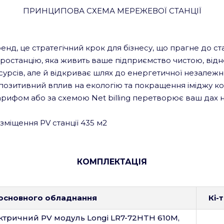
ПРИНЦИПОВА СХЕМА МЕРЕЖЕВОЇ СТАНЦІЇ
енд, це стратегічний крок для бізнесу, що прагне до ста
ктростанцію, яка живить ваше підприємство чистою, ві
сурсів, але й відкриває шлях до енергетичної незалежн
, позитивний вплив на екологію та покращення іміджу ко
тарифом або за схемою Net billing перетворює ваш дах
зміщення PV станції 435 м
2
КОМПЛЕКТАЦІЯ
 основного обладнання
Кі-
тричний PV модуль Longi LR7-72HTH 610M,