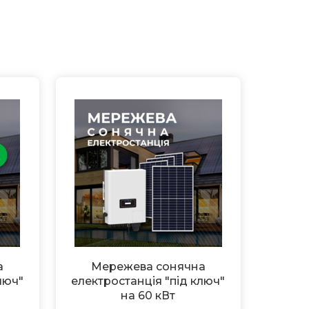
а
Мережева сонячна
люч"
електростанція "під ключ"
на 60 кВт