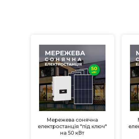
Мережева сонячна
електростанція "під ключ"
еле
на 50 кВт