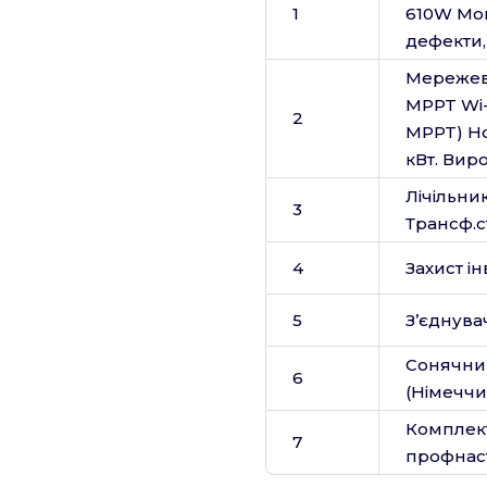
1
610W Mon
дефекти, 
Мережеви
MPPT Wi-
2
MPPT) Но
кВт. Виро
Лічільни
3
Трансф.с
4
Захист і
5
З’єднува
Сонячни
6
(Німеччи
Комплект
7
профнаст