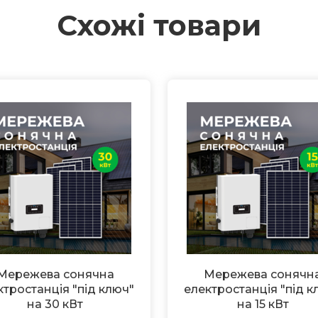
Схожі товари
Мережева сонячна
Мережева сонячн
ктростанція "під ключ"
електростанція "під к
на 30 кВт
на 15 кВт