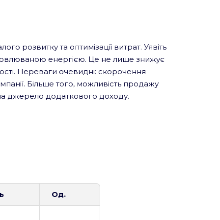
лого розвитку та оптимізації витрат. Уявіть
дновлюваною енергією. Це не лише знижує
ості. Переваги очевидні: скорочення
мпанії. Більше того, можливість продажу
 на джерело додаткового доходу.
ть
Од.