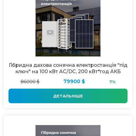
Гібридна дахова сонячна електростанція "під
ключ" на 100 кВт AC/DC, 200 кВт*год АКБ
86000 $
79900 $
7%
ДЕТАЛЬНІШЕ