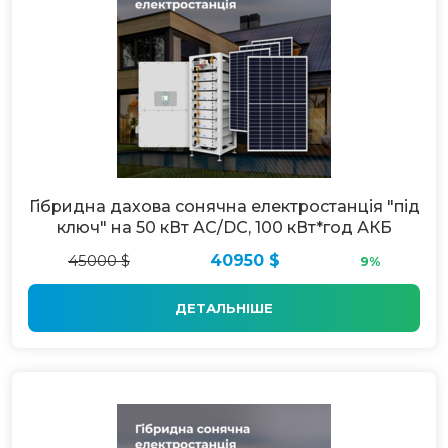
Гібридна дахова сонячна електростанція "під
ключ" на 50 кВт AC/DC, 100 кВт*год АКБ
45000 $
40950 $
9%
ДЕТАЛЬНІШЕ