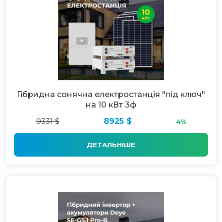
Гібридна сонячна електростанція "під ключ"
на 10 кВт 3ф
9331 $
8925 $
4%
ДЕТАЛЬНІШЕ