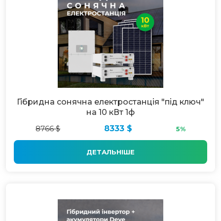
Гібридна сонячна електростанція "під ключ"
на 10 кВт 1ф
8766 $
8333 $
5%
ДЕТАЛЬНІШЕ