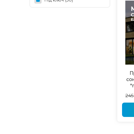
Під ключ
(30)
П
со
"
245