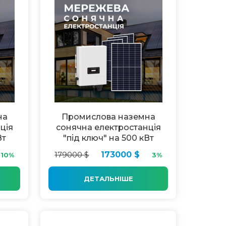
на
Промислова наземна
ція
сонячна електростанція
Вт
"під ключ" на 500 кВт
179000 $
173000 $
10%
3%
ДЕТАЛЬНІШЕ