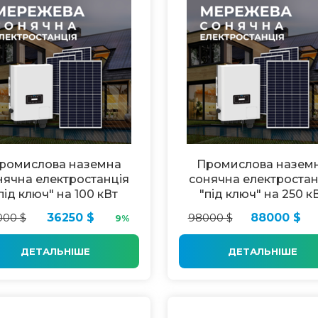
ромислова наземна
Промислова назем
нячна електростанція
сонячна електростан
під ключ" на 100 кВт
"під ключ" на 250 к
000 $
36250 $
98000 $
88000 $
9%
ДЕТАЛЬНІШЕ
ДЕТАЛЬНІШЕ