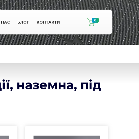
0
 НАС
БЛОГ
КОНТАКТИ
ї, наземна, під