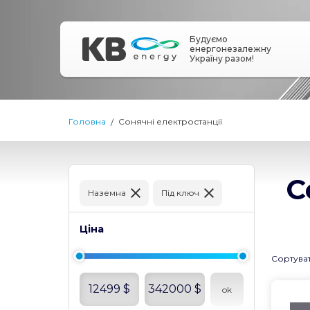
Будуємо
енергонезалежну
Україну разом!
Головна
Сонячні електростанції
С
Наземна
Під ключ
Ціна
Сортува
12499
$
342000
$
ok