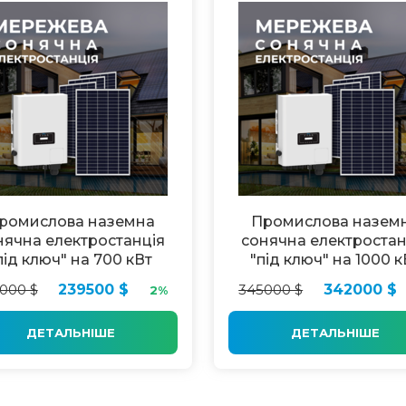
ромислова наземна
Промислова назем
нячна електростанція
сонячна електростан
під ключ" на 700 кВт
"під ключ" на 1000 к
000 $
239500 $
345000 $
342000 $
2%
ДЕТАЛЬНІШЕ
ДЕТАЛЬНІШЕ