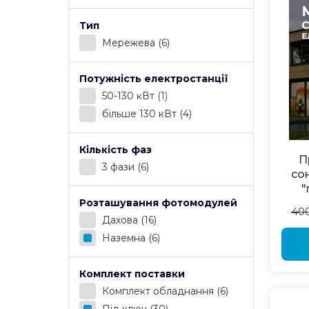
Тип
Мережева
(6)
Потужність електростанції
50-130 кВт
(1)
більше 130 кВт
(4)
Кількість фаз
П
3 фази
(6)
со
"
Розташування фотомодулей
40
Дахова
(16)
Наземна
(6)
Комплект поставки
Комплект обладнання
(6)