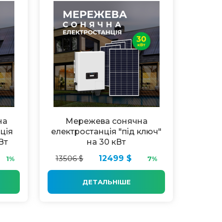
на
Мережева сонячна
ція
електростанція "під ключ"
Вт
на 30 кВт
13506 $
12499 $
1%
7%
ДЕТАЛЬНІШЕ