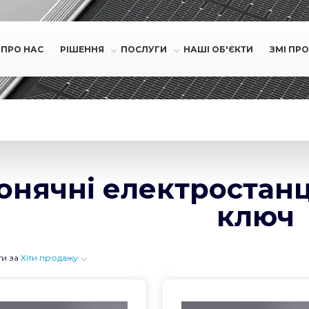
ПРО НАС
РІШЕННЯ
ПОСЛУГИ
НАШІ ОБ'ЄКТИ
ЗМІ ПРО
онячні електростанці
ключ
ти за
Хіти продажу