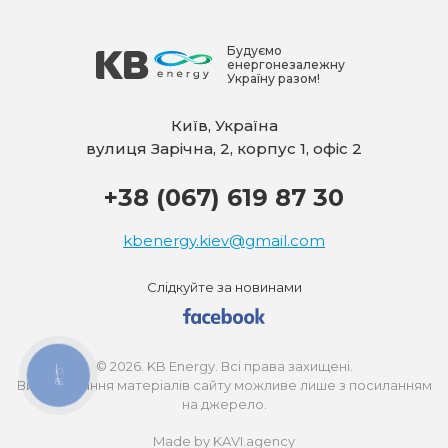
Будуємо
енергонезалежну
Україну разом!
Київ, Україна
вулиця Зарічна, 2, корпус 1, офіс 2
+38 (067) 619 87 30
kbenergy.kiev@gmail.com
Слідкуйте за новинами
© 2026. KB Energy. Всі права захищені.
КНОПКА
ЗВ'ЯЗКУ
Використання матеріалів сайту можливе лише з посиланням
на джерело.
Made by KAVI.agency