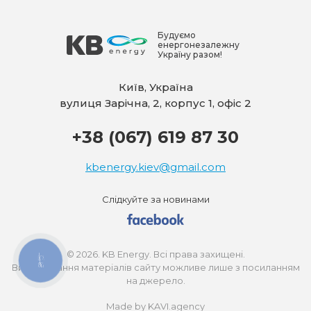
Будуємо
енергонезалежну
Україну разом!
Київ, Україна
вулиця Зарічна, 2, корпус 1, офіс 2
+38 (067) 619 87 30
kbenergy.kiev@gmail.com
Слідкуйте за новинами
© 2026. KB Energy. Всі права захищені.
КНОПКА
ЗВ'ЯЗКУ
Використання матеріалів сайту можливе лише з посиланням
на джерело.
Made by KAVI.agency