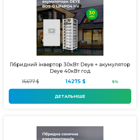
Гібридний інвертор 30кВт Deye + акумулятор
Deye 40кВт год
15677 $
14275 $
9%
ДЕТАЛЬНІШЕ