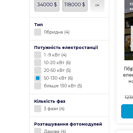
34000
$
118000
$
ok
Тип
Гібридна
(4)
Потужність електростанції
1 -9 кВт
(4)
10-20 кВт
(6)
Гіб
20-50 кВт
(5)
еле
50-130 кВт
(6)
н
більше 130 кВт
(5)
123
Кількість фаз
3 фази
(4)
Розташування фотомодулей
Дахова
(4)