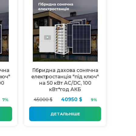
ячна
Гібридна дахова сонячна
люч"
електростанція "під ключ"
00
на 50 кВт AC/DC, 100
кВт*год АКБ
45000 $
40950 $
7%
9%
ДЕТАЛЬНІШЕ