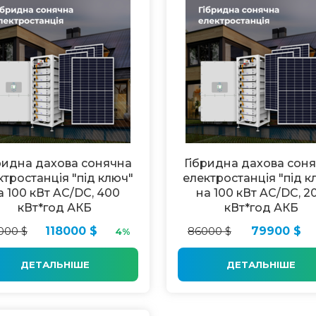
ридна дахова сонячна
Гібридна дахова сон
ктростанція "під ключ"
електростанція "під к
а 100 кВт AC/DC, 400
на 100 кВт AC/DC, 2
кВт*год АКБ
кВт*год АКБ
000 $
118000 $
86000 $
79900 $
4%
ДЕТАЛЬНІШЕ
ДЕТАЛЬНІШЕ