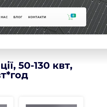
0
 НАС
БЛОГ
КОНТАКТИ
ї, 50-130 квт,
вт*год