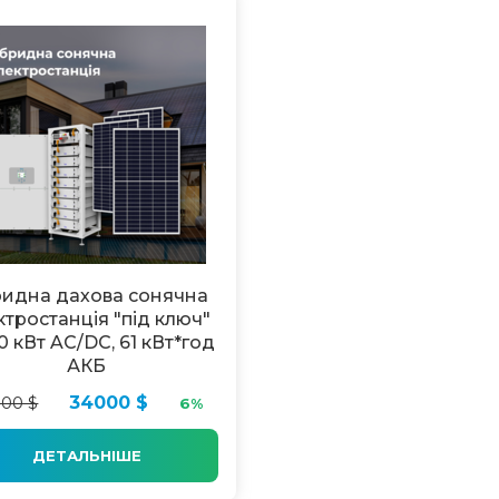
ридна дахова сонячна
ктростанція "під ключ"
0 кВт AC/DC, 61 кВт*год
АКБ
00 $
34000 $
6%
ДЕТАЛЬНІШЕ