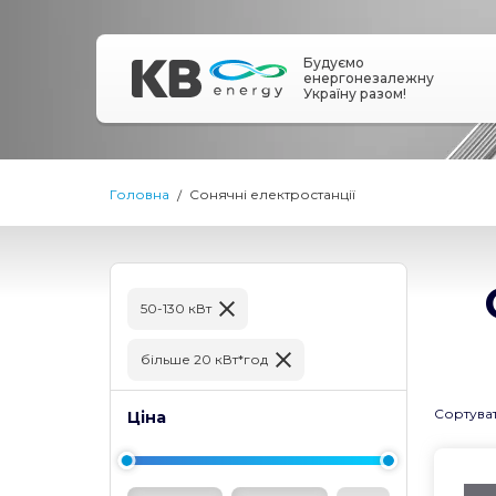
Будуємо
енергонезалежну
Україну разом!
Головна
Сонячні електростанції
50-130 кВт
більше 20 кВт*год
Сортува
Ціна