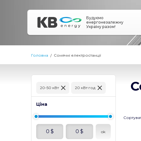
Будуємо
енергонезалежну
Україну разом!
Головна
Сонячні електростанції
С
20-50 кВт
20 кВт·год
Ціна
Сортува
0
$
0
$
ok