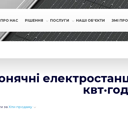
ПРО НАС
РІШЕННЯ
ПОСЛУГИ
НАШІ ОБ'ЄКТИ
ЗМІ ПРО
онячні електростанції
квт·го
ти за
Хіти продажу