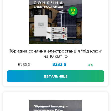
Гібридна сонячна електростанція "під ключ"
на 10 кВт 1ф
8766 $
8333 $
5%
ДЕТАЛЬНІШЕ