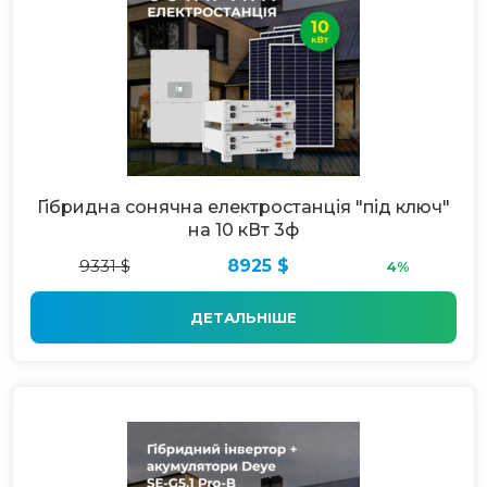
Гібридна сонячна електростанція "під ключ"
на 10 кВт 3ф
9331 $
8925 $
4%
ДЕТАЛЬНІШЕ