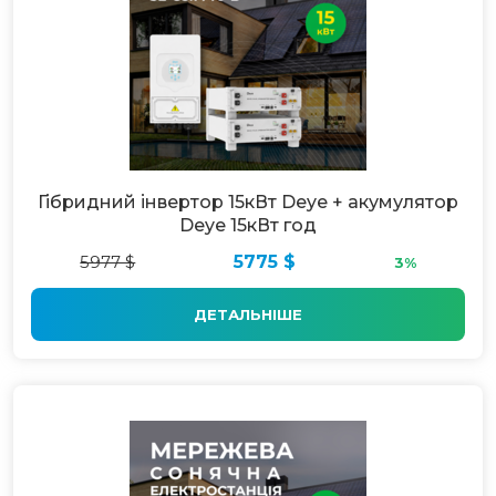
Гібридний інвертор 15кВт Deye + акумулятор
Deye 15кВт год
5977 $
5775 $
3%
ДЕТАЛЬНІШЕ