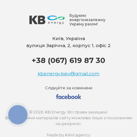
Будуємо
енергонезалежну
Україну разом!
Київ, Україна
вулиця Зарічна, 2, корпус 1, офіс 2
+38 (067) 619 87 30
kbenergy.kiev@gmail.com
Слідкуйте за новинами
© 2026. KB Energy. Всі права захищені.
КНОПКА
ЗВ'ЯЗКУ
Використання матеріалів сайту можливе лише з посиланням
на джерело.
Made by KAVI.agency