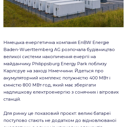
Німецька енергетична компанія EnBW Energie
Baden-Wuerttemberg AG розпочала будівництво
великої системи накопичення енергії на
майданчику Philippsburg Energy Park поблизу
Карлсруе на заході Німеччини. Йдеться про
акумуляторний комплекс потужністю 400 МВт і
ємністю 800 МВт·год, який має зберігати
надлишкову електроенергію з сонячних і вітрових
станцій.
Для ринку це показовий проєкт: великі батареї
поступово стають не додатком до відновлюваної