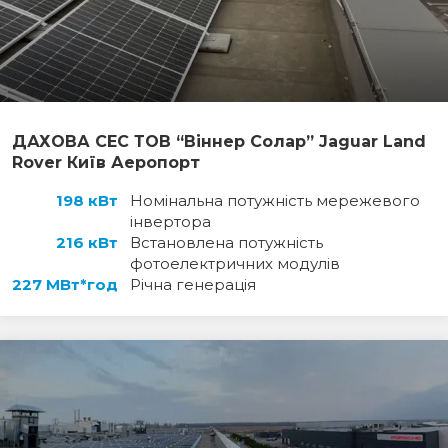
ДАХОВА СЕС ТОВ “Віннер Солар” Jaguar Land
Rover Київ Аеропорт
198 кВт
Номінальна потужність мережевого
інвертора
216 кВт
Встановлена потужність
фотоелектричних модулів
227 МВт*год
Річна генерація