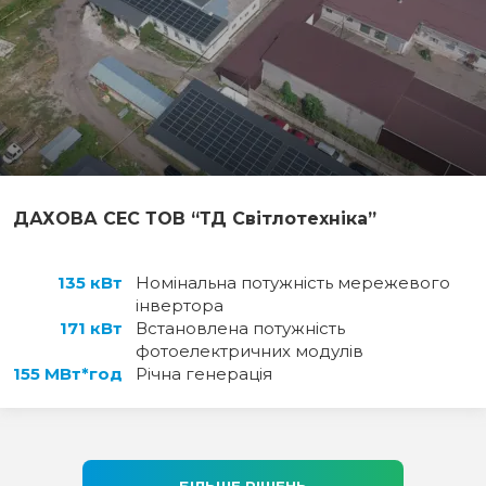
ДАХОВА СЕС ТОВ “ТД Світлотехніка”
135 кВт
Номінальна потужність мережевого
інвертора
171 кВт
Встановлена потужність
фотоелектричних модулів
155 МВт*год
Річна генерація
БІЛЬШЕ РІШЕНЬ