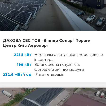
ДАХОВА СЕС ТОВ “Віннер Солар” Порше
Центр Київ Аеропорт
221,5 кВт
Номінальна потужність мережевого
інвертора
198 кВт
Встановлена потужність
фотоелектричних модулів
232.6 МВт*год
Річна генерація