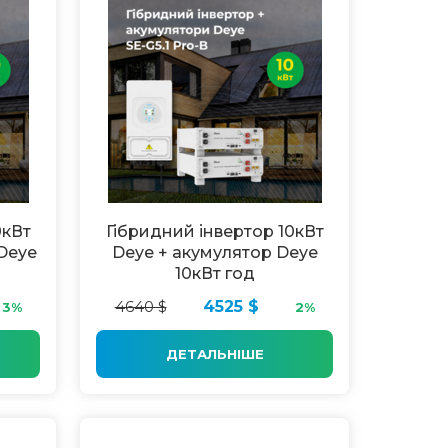
0кВт
Гібридний інвертор 10кВт
 Deye
Deye + акумулятор Deye
10кВт год
4640 $
4525 $
3%
2%
ДЕТАЛЬНІШЕ