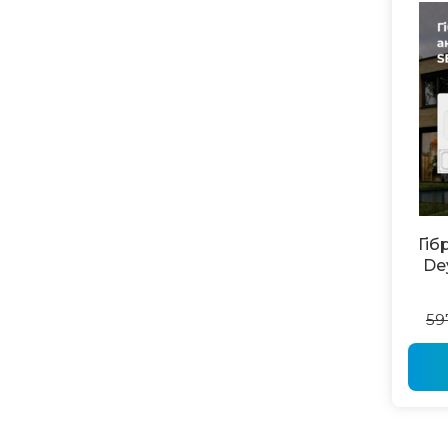
Гіб
De
59