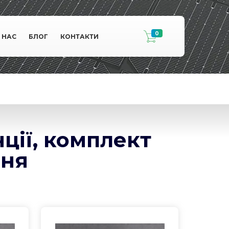
0
 НАС
БЛОГ
КОНТАКТИ
ції, комплект
ння