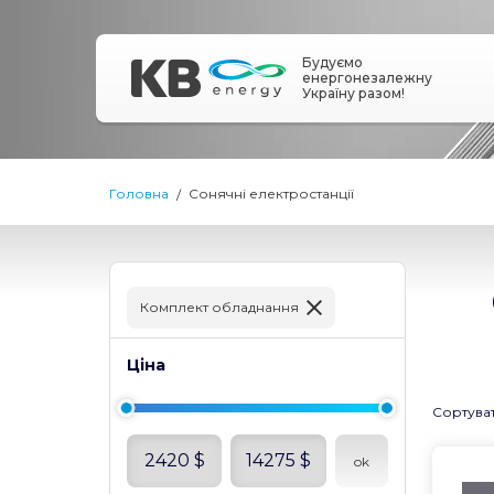
Будуємо
енергонезалежну
Україну разом!
Головна
Сонячні електростанції
Комплект обладнання
Ціна
Сортува
2420
$
14275
$
ok