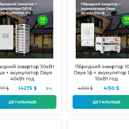
ридний інвертор 30кВт
Гібридний інвертор 1
ye + акумулятор Deye
Deye 1ф + акумулятор
40кВт год
10кВт год
77 $
14275 $
4300 $
4150 $
9%
ДЕТАЛЬНІШЕ
ДЕТАЛЬНІШЕ