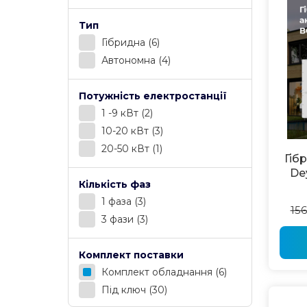
Тип
Гібридна
(6)
Автономна
(4)
Потужність електростанції
1 -9 кВт
(2)
10-20 кВт
(3)
20-50 кВт
(1)
Гіб
De
Кількість фаз
1 фаза
(3)
156
3 фази
(3)
Комплект поставки
Комплект обладнання
(6)
Під ключ
(30)