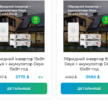
ридний інвертор 15кВт
Гібридний інвертор 
ye + акумулятор Deye
Deye + акумулятор D
15кВт год
10кВт год
77 $
5775 $
4100 $
3980 $
3%
ДЕТАЛЬНІШЕ
ДЕТАЛЬНІШЕ