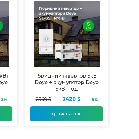
8кВт
Гібридний інвертор 5кВт
eye
Deye + акумулятор Deye
5кВт год
2560 $
2420 $
3%
5%
ДЕТАЛЬНІШЕ